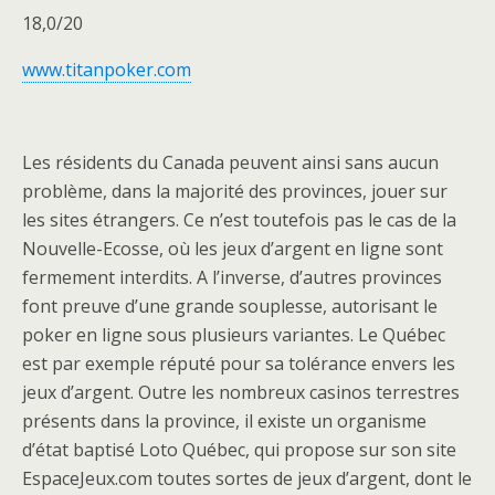
18,0/20
www.titanpoker.com
Les résidents du Canada peuvent ainsi sans aucun
problème, dans la majorité des provinces, jouer sur
les sites étrangers. Ce n’est toutefois pas le cas de la
Nouvelle-Ecosse, où les jeux d’argent en ligne sont
fermement interdits. A l’inverse, d’autres provinces
font preuve d’une grande souplesse, autorisant le
poker en ligne sous plusieurs variantes. Le Québec
est par exemple réputé pour sa tolérance envers les
jeux d’argent. Outre les nombreux casinos terrestres
présents dans la province, il existe un organisme
d’état baptisé Loto Québec, qui propose sur son site
EspaceJeux.com toutes sortes de jeux d’argent, dont le