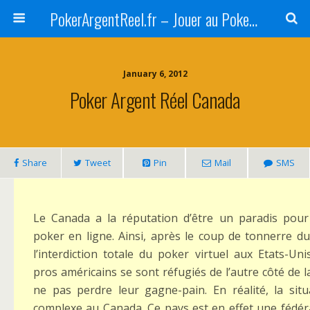
PokerArgentReel.fr – Jouer au Poker Légal Arjel en Argent Réel
January 6, 2012
Poker Argent Réel Canada
Share
Tweet
Pin
Mail
SMS
Le Canada a la réputation d’être un paradis pour
poker en ligne. Ainsi, après le coup de tonnerre du
l’interdiction totale du poker virtuel aux Etats-U
pros américains se sont réfugiés de l’autre côté de l
ne pas perdre leur gagne-pain. En réalité, la situ
complexe au Canada. Ce pays est en effet une fédé