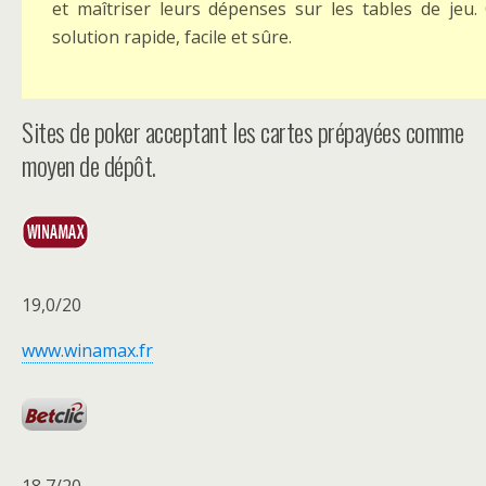
et maîtriser leurs dépenses sur les tables de jeu.
solution rapide, facile et sûre.
Sites de poker acceptant les cartes prépayées comme
moyen de dépôt.
19,0/20
www.winamax.fr