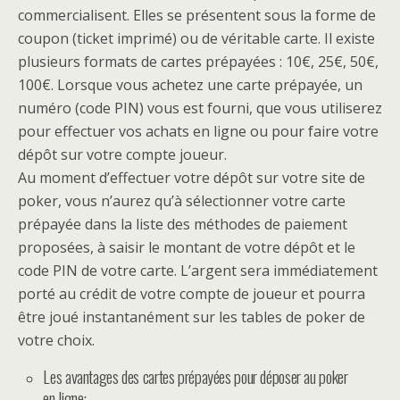
commercialisent. Elles se présentent sous la forme de
coupon (ticket imprimé) ou de véritable carte. Il existe
plusieurs formats de cartes prépayées : 10€, 25€, 50€,
100€. Lorsque vous achetez une carte prépayée, un
numéro (code PIN) vous est fourni, que vous utiliserez
pour effectuer vos achats en ligne ou pour faire votre
dépôt sur votre compte joueur.
Au moment d’effectuer votre dépôt sur votre site de
poker, vous n’aurez qu’à sélectionner votre carte
prépayée dans la liste des méthodes de paiement
proposées, à saisir le montant de votre dépôt et le
code PIN de votre carte. L’argent sera immédiatement
porté au crédit de votre compte de joueur et pourra
être joué instantanément sur les tables de poker de
votre choix.
Les avantages des cartes prépayées pour déposer au poker
en ligne: