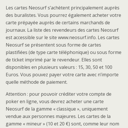
Les cartes Neosurf s’achètent principalement auprès
des buralistes. Vous pourrez également acheter votre
carte prépayée auprès de certains marchands de
journaux. La liste des revendeurs des cartes Neosurf
est accessible sur le site www.neosurf.info. Les cartes
Neosurf se présentent sous forme de cartes
plastifiées (de type carte téléphonique) ou sous forme
de ticket imprimé par le revendeur. Elles sont
disponibles en plusieurs valeurs : 15, 30, 50 et 100
Euros. Vous pouvez payer votre carte avec n’importe
quelle méthode de paiement.
Attention : pour pouvoir créditer votre compte de
poker en ligne, vous devrez acheter une carte
Neosurf de la gamme « classique », uniquement
vendue aux personnes majeures. Les cartes de la
gamme « mineur » (10 et 20 €) sont, comme leur nom