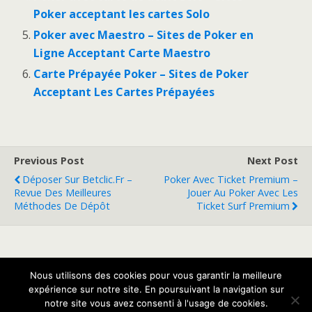
Poker acceptant les cartes Solo
Poker avec Maestro – Sites de Poker en
Ligne Acceptant Carte Maestro
Carte Prépayée Poker – Sites de Poker
Acceptant Les Cartes Prépayées
Previous Post
Next Post
Déposer Sur Betclic.fr –
Poker Avec Ticket Premium –
Revue Des Meilleures
Jouer Au Poker Avec Les
Méthodes De Dépôt
Ticket Surf Premium
Back to top
Nous utilisons des cookies pour vous garantir la meilleure
expérience sur notre site. En poursuivant la navigation sur
Mobile
Desktop
notre site vous avez consenti à l'usage de cookies.