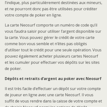
l’indique, plus particulièrement destinées aux mineurs,
et ne pourront donc pas être utilisées pour créditer
votre compte de poker en ligne.
La carte Neosurf comporte un numéro de code qu’il
vous faudra saisir pour utiliser l’argent disponible sur
la carte. Vous pouvez gérer le crédit de votre carte
comme bon vous semble et n’êtes pas obligés
d’utiliser tout le crédit pour une seule opération. Vous
pouvez également acheter plusieurs cartes Neosurf
et les cumuler pour effectuer vos dépôts sur les sites
de poker.
Dépôts et retraits d’argent au poker avec Neosurf
Il est très facile d’effectuer un dépôt sur votre compte
de joueur en ligne avec une carte Neosurf. Il vous
suffit de vous rendre dans la caisse de votre compte et