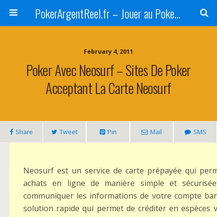
PokerArgentReel.fr – Jouer au Poker Légal Arjel en Argent Réel
February 4, 2011
Poker Avec Neosurf – Sites De Poker
Acceptant La Carte Neosurf
Share
Tweet
Pin
Mail
SMS
Neosurf est un service de carte prépayée qui perm
achats en ligne de manière simple et sécurisée
communiquer les informations de votre compte banc
solution rapide qui permet de créditer en espèces 